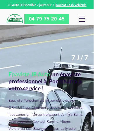
JB Auto | Disponible 7 jours sur 7 |
Rachat Cash Véhicule
04 79 75 20 45
7 J / 7
Epaviste JB Auto
, un épaviste
professionnel à Pontcharra à
votre service !
Epaviste Pontcharra enlèvement d’épave
GRATUIT sur Chambery, Savoie, l'Ain et Isère.
Nos zones d’interventions sont Aix-les-Bains,
Gresy-sur-Aix, Seynod, Rumilly, Albens,
Viviers-du-Lac, Bourget-du-Lac, La Motte