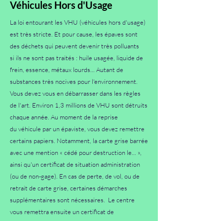
Véhicules Hors d'Usage
La loi entourant les VHU (véhicules hors d'usage)
est très stricte. Et pour
cause, les épaves sont
des déchets qui peuvent devenir très polluants
si
ils ne sont pas traités : huile usagée, liquide de
frein, essence, métaux
lourds... Autant de
substances très nocives pour l'environnement.
Vous
devez vous en débarrasser dans les règles
de l'art. Environ 1,3 millions
de VHU sont détruits
chaque année. Au moment de la reprise
du
véhicule par un épaviste, vous devez remettre
certains papiers.
Notamment, la carte grise barrée
avec une mention « cédé pour
destruction le... »,
ainsi qu'un certificat de situation administration
(ou
de non-gage). En cas de perte, de vol, ou de
retrait de carte grise,
certaines démarches
supplémentaires sont nécessaires.
Le centre
vous remettra ensuite un
certificat de