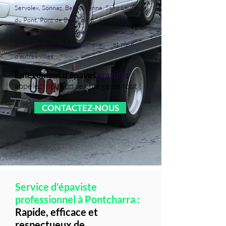
Servolex, Sonnaz, Belley, Yenne, Saint Laurent
du Pont, Pont de Beauvoisin, Albertville,
Frontenex, Gresy sur Isère, Montmelian,la
Rochette, Pontcharra, Domene,….. et plein
d’autres villes
Enlèvement d'épaves
gratuit
:
appelez-nous on se charge de tout !
CONTACTEZ-NOUS
Service d'épaviste
professionnel à Pontcharra :
Rapide, efficace et
respectueux de